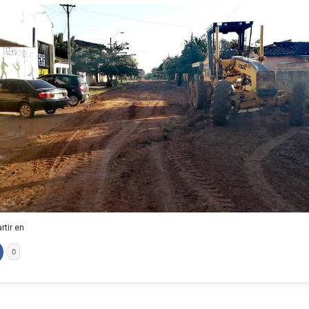
tir en
0