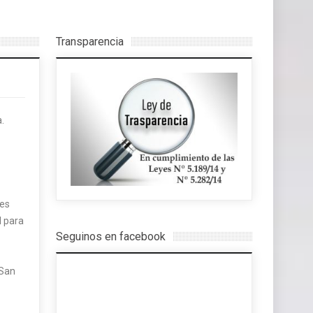
Transparencia
.
les
l para
Seguinos en facebook
 San