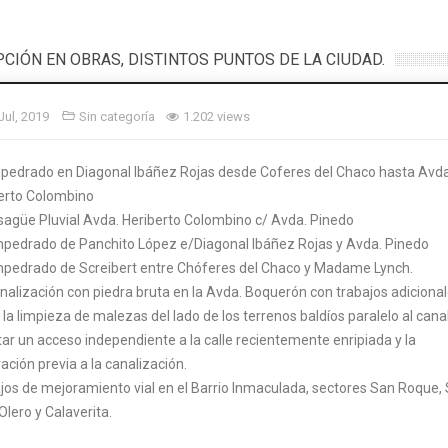
CIÓN EN OBRAS, DISTINTOS PUNTOS DE LA CIUDAD.
Jul, 2019
Sin categoría
1.202 views
pedrado en Diagonal Ibáñez Rojas desde Coferes del Chaco hasta Avda
erto Colombino
agüe Pluvial Avda. Heriberto Colombino c/ Avda. Pinedo
pedrado de Panchito López e/Diagonal Ibáñez Rojas y Avda. Pinedo
pedrado de Screibert entre Chóferes del Chaco y Madame Lynch.
alización con piedra bruta en la Avda. Boquerón con trabajos adiciona
la limpieza de malezas del lado de los terrenos baldíos paralelo al cana
itar un acceso independiente a la calle recientemente enripiada y la
ación previa a la canalización.
jos de mejoramiento vial en el Barrio Inmaculada, sectores San Roque,
Olero y Calaverita.