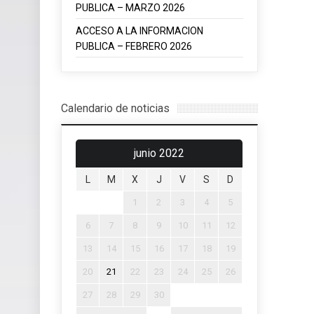
PUBLICA – MARZO 2026
ACCESO A LA INFORMACION
PUBLICA – FEBRERO 2026
Calendario de noticias
junio 2022
L
M
X
J
V
S
D
1
2
3
4
5
6
7
8
9
10
11
12
13
14
15
16
17
18
19
20
21
22
23
24
25
26
27
28
29
30