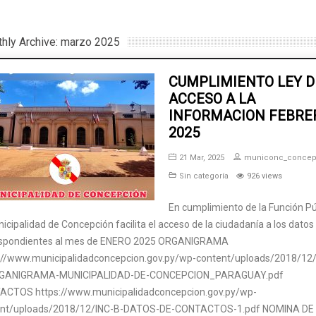
hly Archive: marzo 2025
CUMPLIMIENTO LEY D
ACCESO A LA
INFORMACION FEBRE
2025
21 Mar, 2025
municonc_conce
Sin categoría
926 views
En cumplimiento de la Función Pú
nicipalidad de Concepción facilita el acceso de la ciudadanía a los datos
espondientes al mes de ENERO 2025 ORGANIGRAMA
://www.municipalidadconcepcion.gov.py/wp-content/uploads/2018/12/
GANIGRAMA-MUNICIPALIDAD-DE-CONCEPCION_PARAGUAY.pdf
CTOS https://www.municipalidadconcepcion.gov.py/wp-
ent/uploads/2018/12/INC-B-DATOS-DE-CONTACTOS-1.pdf NOMINA DE