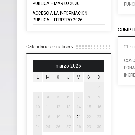
PUBLICA – MARZO 2026
FUNC
ACCESO A LA INFORMACION
PUBLICA – FEBRERO 2026
CUMPLI
Calendario de noticias
21 
CONC
marzo 2025
FONA
INGR
L
M
X
J
V
S
D
1
2
3
4
5
6
7
8
9
10
11
12
13
14
15
16
17
18
19
20
21
22
23
24
25
26
27
28
29
30